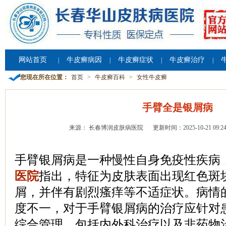
网站首页
牛皮癣病因
牛皮癣症状
牛皮癣治疗
|
|
|
|
您现在所在位置：
首页
>
牛皮癣百科
>
女性牛皮癣
手臂全是银屑病
来源： 长春博润皮肤病医院
更新时间：2025-10-21 09:24
手臂银屑病是一种慢性自身免疫性疾病
医院
指出，特征为皮肤表面出现红色斑
屑，并伴有剧烈瘙痒等不适症状。病情
度不一，对于手臂银屑病的治疗应针对
综合管理，包括内外科治疗以及非药物