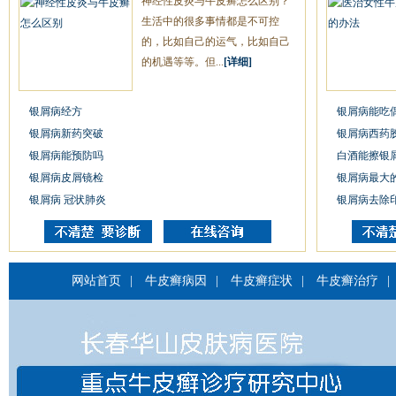
神经性皮炎与牛皮癣怎么区别？
生活中的很多事情都是不可控
的，比如自己的运气，比如自己
的机遇等等。但...
[详细]
银屑病经方
银屑病能吃
银屑病新药突破
银屑病西药
银屑病能预防吗
白酒能擦银
银屑病皮屑镜检
银屑病最大
银屑病 冠状肺炎
银屑病去除
网站首页
|
牛皮癣病因
|
牛皮癣症状
|
牛皮癣治疗
|