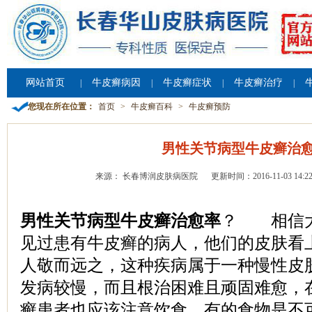
网站首页
牛皮癣病因
牛皮癣症状
牛皮癣治疗
|
|
|
|
您现在所在位置：
首页
>
牛皮癣百科
>
牛皮癣预防
男性关节病型牛皮癣治
来源： 长春博润皮肤病医院
更新时间：2016-11-03 14:22
男性关节病型牛皮癣治愈率
？ 相信大
见过患有牛皮癣的病人，他们的皮肤看
人敬而远之，这种疾病属于一种慢性皮
发病较慢，而且根治困难且顽固难愈，
癣患者也应该注意饮食，有的食物是不