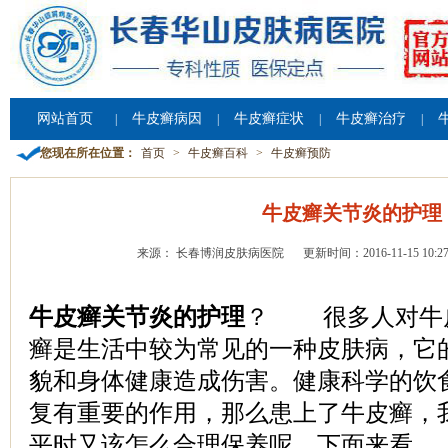
网站首页
牛皮癣病因
牛皮癣症状
牛皮癣治疗
|
|
|
|
您现在所在位置：
首页
>
牛皮癣百科
>
牛皮癣预防
牛皮癣关节炎的护理
来源： 长春博润皮肤病医院
更新时间：2016-11-15 10:27
牛皮癣关节炎的护理
？ 很多人对牛
癣是生活中较为常见的一种皮肤病，它
貌和身体健康造成伤害。健康科学的饮
复有重要的作用，那么患上了牛皮癣，
平时又该怎么合理保养呢，下面来看。