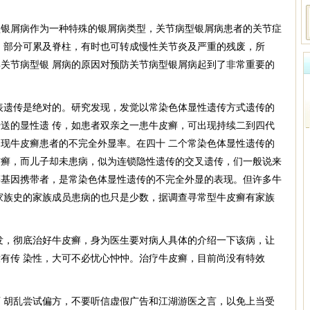
屑病作为一种特殊的银屑病类型，关节病型银屑病患者的关节症
，部分可累及脊柱，有时也可转成慢性关节炎及严重的残废，所
关节病型银 屑病的原因对预防关节病型银屑病起到了非常重要的
遗传是绝对的。研究发现，发觉以常染色体显性遗传方式遗传的
送的显性遗 传，如患者双亲之一患牛皮癣，可出现持续二到四代
现牛皮癣患者的不完全外显率。在四十 二个常染色体显性遗传的
皮癣，而儿子却未患病，似为连锁隐性遗传的交叉遗传，们一般说来
癣基因携带者，是常染色体显性遗传的不完全外显的表现。但许多牛
家族史的家族成员患病的也只是少数，据调查寻常型牛皮癣有家族
，彻底治好牛皮癣，身为医生要对病人具体的介绍一下该病，让
有传 染性，大可不必忧心忡忡。治疗牛皮癣，目前尚没有特效
胡乱尝试偏方，不要听信虚假广告和江湖游医之言，以免上当受