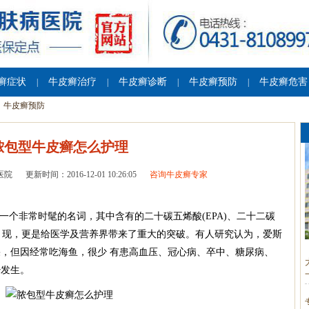
癣症状
牛皮癣治疗
牛皮癣诊断
牛皮癣预防
牛皮癣危害
|
|
|
|
牛皮癣预防
脓包型牛皮癣怎么护理
医院
更新时间：2016-12-01 10:26:05
咨询牛皮癣专家
下一个非常时髦的名词，其中含有的二十碳五烯酸(EPA)、二十二碳
的发 现，更是给医学及营养界带来了重大的突破。有人研究认为，爱斯
，但因经常吃海鱼，很少 有患高血压、冠心病、卒中、糖尿病、
少发生。