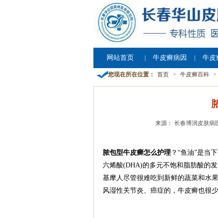
网站首页
牛皮癣病因
牛皮
|
|
您现在所在位置：
首页
>
牛皮癣百科
>
来源： 长春博润皮肤病
脓包型牛皮癣怎么护理
？“鱼油”是当
六烯酸(DHA)的多元不饱和脂肪酸
基摩人尽管很难吃到新鲜的蔬菜和水果
风湿性关节炎、癌症的，牛皮癣也很