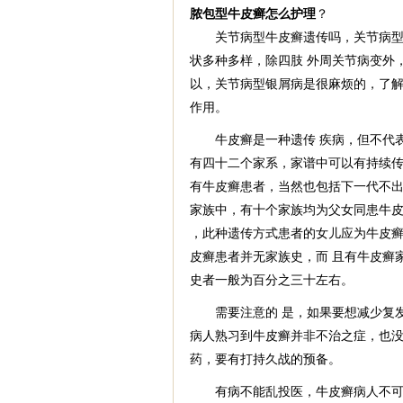
脓包型牛皮癣怎么护理
？
关节病型牛皮癣遗传吗，关节病型银
状多种多样，除四肢 外周关节病变外
以，关节病型银屑病是很麻烦的，了解
作用。
牛皮癣是一种遗传 疾病，但不代表
有四十二个家系，家谱中可以有持续传
有牛皮癣患者，当然也包括下一代不出
家族中，有十个家族均为父女同患牛
，此种遗传方式患者的女儿应为牛皮
皮癣患者并无家族史，而 且有牛皮癣
史者一般为百分之三十左右。
需要注意的 是，如果要想减少复发
病人熟习到牛皮癣并非不治之症，也没
药，要有打持久战的预备。
有病不能乱投医，牛皮癣病人不可 