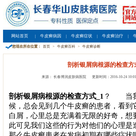
网站首页
牛皮癣病因
牛皮癣症状
牛皮癣治疗
|
|
|
|
您现在所在位置：
首页
>
牛皮癣百科
>
牛皮癣诊断
剖析银屑病根源的检查方式
来源： 长春博润皮肤病医院
更新时间：2016-10-24 10:01
剖析银屑病根源的检查方式_1
？ 当我
候，总会见到几个牛皮癣的患者，看到
白屑，心里总是充满着无限的好奇，想
此可见我们这些的行为对他们的心理是
那么牛皮癣患者在发病初期有哪些症状