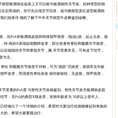
病型银屑病在临床上又可以称为银屑病性关节炎。此种类型的病
恶化后而成的，亦可先出现关节症状，或与脓疱型及红皮型银屑病
我们就来详 细的了解下中年关节病型牛皮癣鉴别诊断。
，但PsA有银屑病皮损和特殊指甲病变，指(趾)炎，起止点炎，侵
，特 殊的X表现如笔帽样改变，部分患者有脊柱和骶髂关节病变，
以近端指间关节和掌指关节，腕 关节受累常见，可有皮下结节，
变为主。
脊柱 和骶髂关节病变不对称，可为“跳跃”式病变，发病常在年龄
指甲改变，而强直性脊柱炎发 病年龄较轻，无皮肤，指甲病变，
受累的PsA需 与骨性关节炎相鉴别。骨性关节炎无银屑病皮损
节，无PsA的典型X线改变，发病年龄多为 50岁以上老年人。
经做出了一个详细的介绍，希望对大家治疗此病能够起到有效的
很大的，希望大家重视治疗。