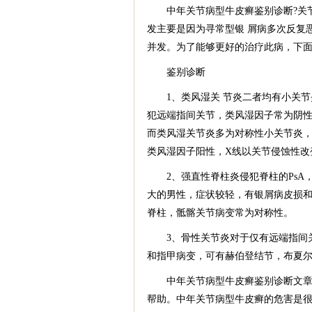
中年关节病型牛皮癣鉴别诊断?关节
发主要是因为寻常型银 屑病多次反复
并发。为了能够更好的治疗此病，下面
鉴别诊断
1、类风湿关 节炎二者均有小关节炎
犯远端指间关节，类风湿因子常为阴性
而类风湿关节炎多为对称性小关节炎，
类风湿因子阳性，X线以关节侵蚀性改
2、强直性脊柱炎侵犯脊柱的PsA，
大的男性，症状较轻，有银屑病皮损和
脊柱，骶髂关节病变常为对称性。
3、骨性关节炎对于仅有远端指间关节
和指甲病变，可有赫伯登结节，布夏尔结
中年关节病型牛皮癣鉴别诊断文章已
帮助。中年关节病型牛皮癣的危害是