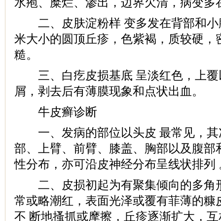
水疱、糜烂、渗出，边界欠清，病变多
二、皮肤淀粉样 变多发在背部和小
米大小的圆顶丘疹，色紫褐，质较硬，
糙。
三、白疙皮损基底 呈淡红色，上覆
屑，剥去后有薄膜现象和点状出血。
牛皮癣诊断
一、发病的部位以头皮 最常见，其
部、上臂、前臂、膝盖、胸部以及腹部
性分布，亦可沿皮神经分布呈线状排列 
二、皮损初起为有聚集倾向的多角形
常或略潮红，表面光泽或覆有菲薄的糠
不 断地搔抓或摩擦，丘疹逐渐扩大，