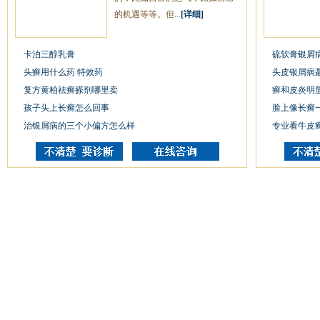
的机遇等等。但...
[详细]
卡泊三醇乳膏
硫软膏银屑
头癣用什么药 特效药
头皮银屑病
复方黄柏祛癣搽剂哪里卖
癣和皮炎明
孩子头上长癣怎么回事
脸上像长癣
治银屑病的三个小偏方怎么样
专业看牛皮