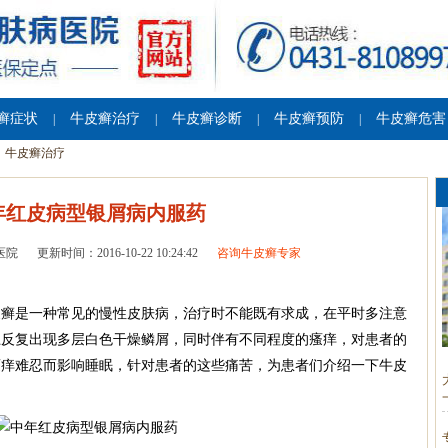
癣症状
牛皮癣治疗
牛皮癣诊断
牛皮癣预防
牛皮癣危害
|
|
|
|
牛皮癣治疗
年红皮病型银屑病内服药
医院
更新时间：2016-10-22 10:24:42
咨询牛皮癣专家
癣是一种常见的慢性皮肤病，治疗时不能既有求成，在平时多注意
上反复出现多层白色干燥鳞屑，同时伴有不同程度的瘙痒，对患者的
瘙痒难忍而影响睡眠，针对患者的这些痛苦，为患者们介绍一下牛皮