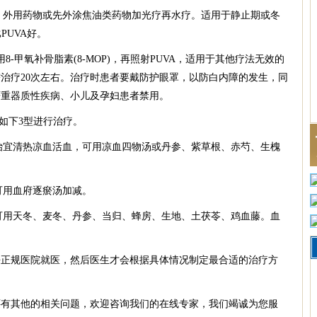
、外用药物或先外涂焦油类药物加光疗再水疗。适用于静止期或冬
PUVA好。
8-甲氧补骨脂素(8-MOP)，再照射PUVA，适用于其他疗法无效的
治疗20次左右。治疗时患者要戴防护眼罩，以防白内障的发生，同
严重器质性疾病、小儿及孕妇患者禁用。
如下3型进行治疗。
治宜清热凉血活血，可用凉血四物汤或丹参、紫草根、赤芍、生槐
可用血府逐瘀汤加减。
可用天冬、麦冬、丹参、当归、蜂房、生地、土茯苓、鸡血藤。血
规医院就医，然后医生才会根据具体情况制定最合适的治疗方
还有其他的相关问题，欢迎咨询我们的在线专家，我们竭诚为您服