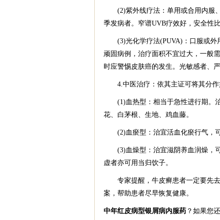
(2)紫外线疗法：单用或合用内服
季发病者。窄谱UVB疗效好，安全性比
(3)光化学疗法(PUVA)：口服或外用
顽固病例，治疗面积不宜过大，一般需
时应警惕皮肤癌的发生。光敏感者、
4.中医治疗：依其主证可将其分作
(1)血热型：相当于急性进行期。
花、白茅根、生地、鸡血藤。
(2)血瘀型：治宜活血化瘀行气，
(3)血燥型：治宜滋阴养血润燥，
虚者亦可用当归饮子。
专家提醒，牛皮癣患者一定要先去正
案，帮助患者尽早恢复健康。
中年红皮病型银屑病内服药
？如果您