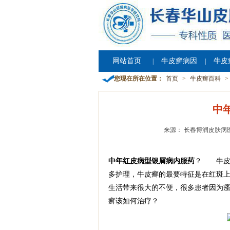
网站首页
牛皮癣病因
牛皮
|
|
您现在所在位置：
首页
>
牛皮癣百科
>
中
来源： 长春博润皮肤病
中年红皮病型银屑病内服药
？ 牛皮
多护理，牛皮癣的最要特征是在红斑
生活带来很大的不便，很多患者因为
癣该如何治疗？