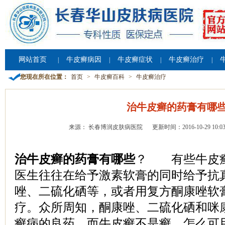
网站首页
牛皮癣病因
牛皮癣症状
牛皮癣治疗
|
|
|
|
您现在所在位置：
首页
>
牛皮癣百科
>
牛皮癣治疗
治牛皮癣的药膏有哪
来源： 长春博润皮肤病医院
更新时间：2016-10-29 10:03
治牛皮癣的药膏有哪些
？ 有些牛皮
医生往往在给予激素软膏的同时给予抗
唑、二硫化硒等，或者用复方酮康唑软
疗。众所周知，酮康唑、二硫化硒和咪
癣病的良药。而牛皮癣不是癣，怎么可