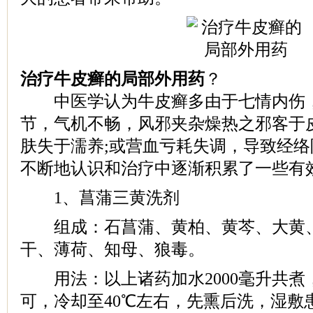
治疗牛皮癣的局部外用药
？
中医学认为牛皮癣多由于七情内伤，
节，气机不畅，风邪夹杂燥热之邪客于
肤失于濡养;或营血亏耗失调，导致经
不断地认识和治疗中逐渐积累了一些有
1、菖蒲三黄洗剂
组成：石菖蒲、黄柏、黄芩、大黄、
干、薄荷、知母、狼毒。
用法：以上诸药加水2000毫升共煮
可，冷却至40℃左右，先熏后洗，湿敷