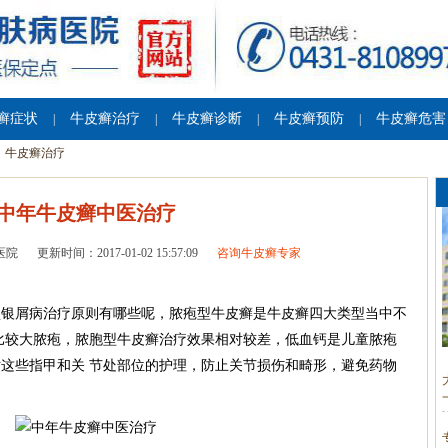
癣症状
牛皮癣治疗
牛皮癣诊断
牛皮癣预防
牛皮癣危害
|
|
|
|
牛皮癣治疗
中年牛皮癣中医治疗
医院
更新时间：2017-01-02 15:57:09
咨询牛皮癣专家
银屑病治疗原则有哪些呢，脓疱型牛皮癣是牛皮癣四大类型当中不
比较大脓疱，脓胞型牛皮癣治疗效果相对较差，低血钙是儿童脓疱
这些指甲和关 节处部位的护理，防止关节损伤和畸形，避免药物